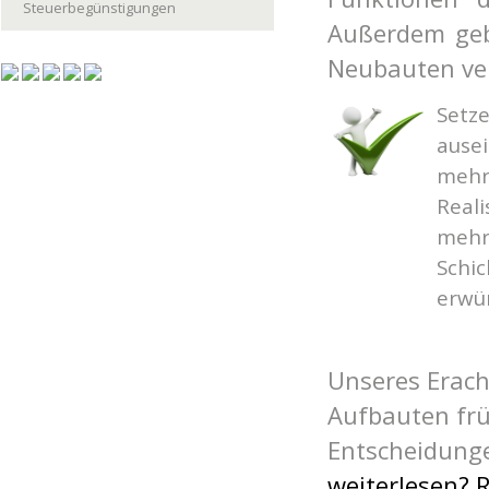
Steuerbegünstigungen
Außerdem geb
Neubauten ve
Setze
ause
mehr,
Real
mehr
Schi
erwü
Unseres Eracht
Aufbauten frü
Entscheidung
weiterlesen? R