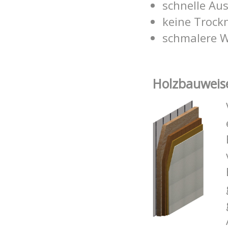
schnelle Au
keine Trock
schmalere 
Ho
lzbauweis