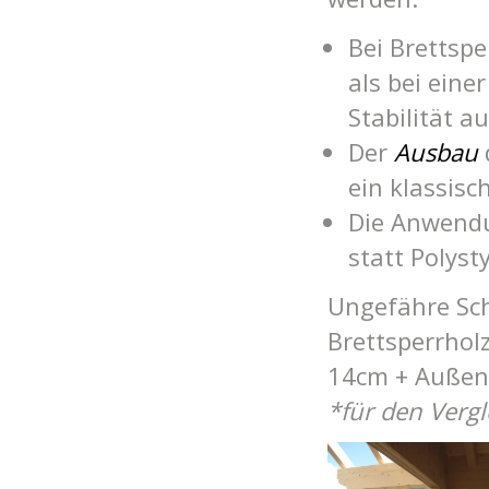
Bei Brettsp
als bei eine
Stabilität a
Der
Ausbau
ein klassisc
Die Anwendu
statt Polyst
Ungefähre Schi
Brettsperrhol
14cm + Außen
*für den Verg