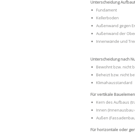
Unterscheidung Aufbau
Fu
ndament
Kellerboden
Außenwand gegen Er
Außenwand der Obe
I
nnenwände und Tre
Unterscheidung nach N
Bewohnt bzw. nicht 
Beheizt bzw. nicht be
Klimahausstandard
Für vertikale Bauelemen
Kern des Aufbaus (tr
Innen (In
nenausbau 
Außen (Fassadenbaute
Für horizontale oder g