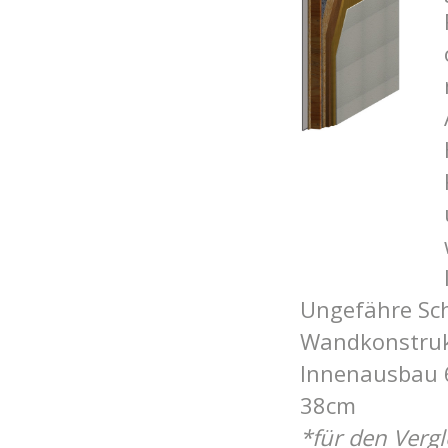
Ungefähre Schi
Wandkonstruk
In
nenausbau 
38cm
*für den Verg