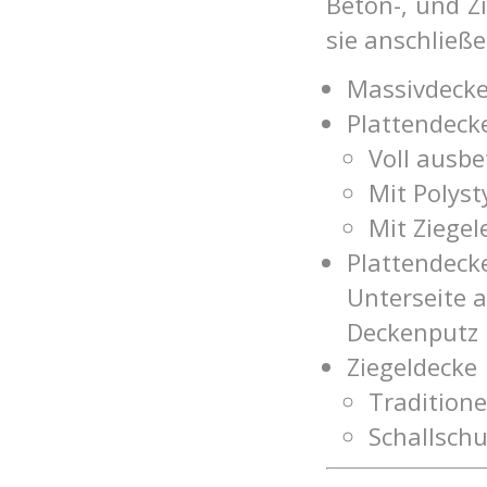
Beton-, und Z
sie anschließ
Massivdecke
Pl
attendecke
Voll ausbe
Mit Polyst
Mit Ziegel
Pl
attendecke
Unterseite 
Deckenputz
Ziegeldecke
Traditionel
Schallschu