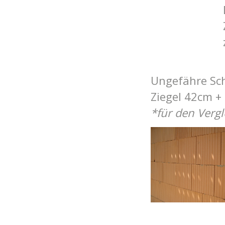
Ungefähre Schi
Zi
egel 42cm +
*für den Verg