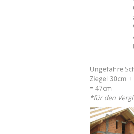
Ungefähre Schi
Zi
egel 30cm +
= 47cm
*für den Verg