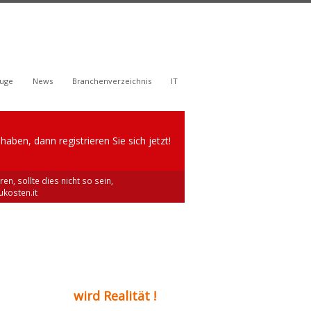
uge
News
Branchenverzeichnis
IT
aben, dann registrieren Sie sich jetzt!
en, sollte dies nicht so sein,
kosten.it
wird Realität !