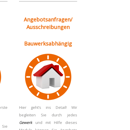
Angebotsanfragen/
Ausschrei
bungen
Bauwerksabhängig
ste
Hier geht’s ins Detail!
Wir
begleiten Sie durch jedes
Gewerk
und mit Hilfe dieses
 Sie
Moduls können Sie Angebote