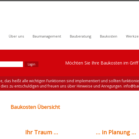
Über uns
Baumanagement
Bauberatung
Baukosten
Werkze
Möchten Sie Ihre Baukosten im Griff h
se, das heißt alle wichtigen Funktionen sind implementiert und sollten funktionier
r dies zu entschuldigen und freuen uns über Hinweise und Anregungen.
info@bau
Baukosten Übersicht
Ihr Traum …
… in Planung …