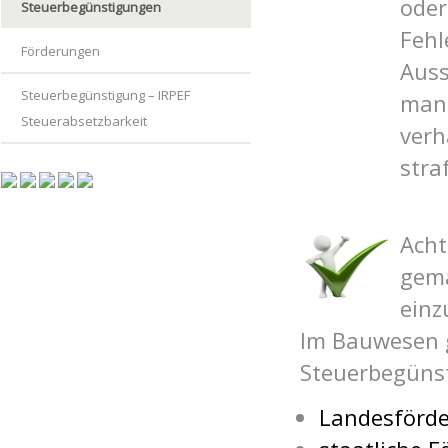
oder
Steuerbegünstigungen
Fehl
Förderungen
Auss
Steuerbegünstigung – IRPEF
manc
Steuerabsetzbarkeit
verh
stra
Acht
gemä
einz
Im Bauwesen g
Steuerbegüns
Landesförd