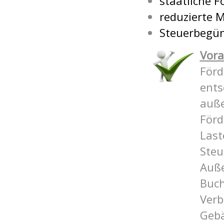
staatliche 
reduzierte 
Steuerbegü
Vora
För
ents
auße
Förd
Last
Steu
Auße
Buch
Verb
Gebä